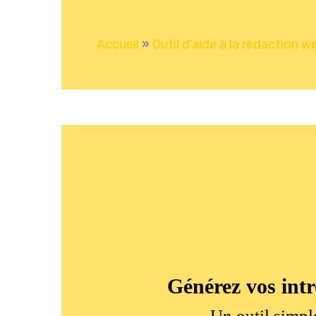
Accueil
»
Outil d’aide à la rédaction w
Générez vos intr
Un outil simple