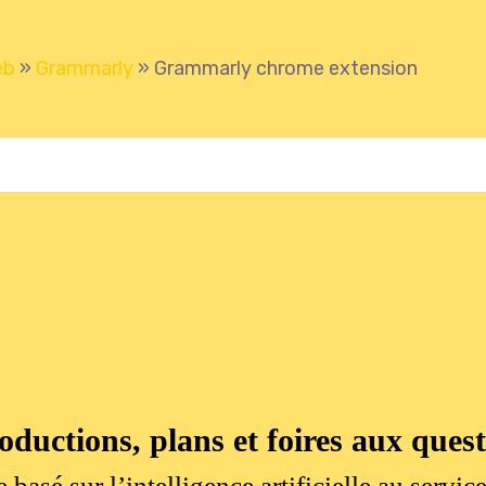
eb
»
Grammarly
»
Grammarly chrome extension
oductions, plans et foires aux ques
 basé sur l’intelligence artificielle au servic