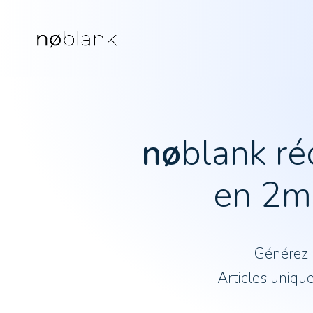
nø
blank ré
en 2mi
Générez
Articles unique