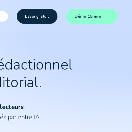
Essai gratuit
Démo 15 min
édactionnel
torial.
 lecteurs
.
és par notre IA.