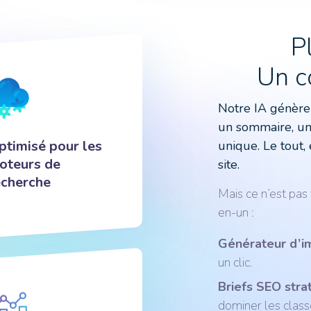
P
Un c
Notre IA génère 
un sommaire, un
ptimisé pour les
unique. Le tout,
oteurs de
site.
echerche
Mais ce n’est pas
en-un :
Générateur d’i
un clic.
Briefs SEO stra
dominer les clas