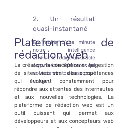
2. Un résultat
quasi-instantané
Plateforme de
En moins d’une minute
notre intelligence
rédaction web
artificielle rédige un article
La création, la conception et la gestion
organisé de 1200 mots qui
de sites Web sont des compétences
vous servira de base pour
rédiger.
qui évoluent constamment pour
répondre aux attentes des internautes
et aux nouvelles technologies. La
plateforme de rédaction web est un
outil puissant qui permet aux
développeurs et aux concepteurs web