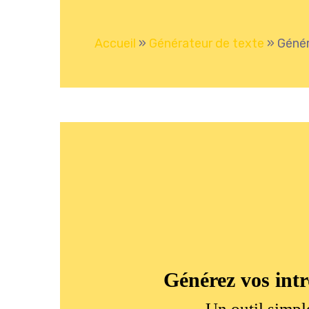
Accueil
»
Générateur de texte
»
Génér
Générez vos intr
Un outil simple