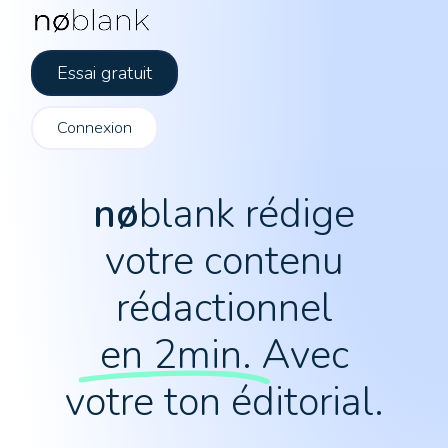
Essai gratuit
Connexion
nø
blank rédige
votre contenu
rédactionnel
en 2min.
Avec
votre ton éditorial.