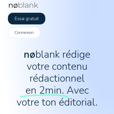
Essai gratuit
Connexion
nø
blank rédige
votre contenu
rédactionnel
en 2min.
Avec
votre ton éditorial.